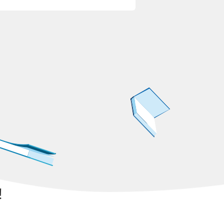
季及 2027 春季）
!