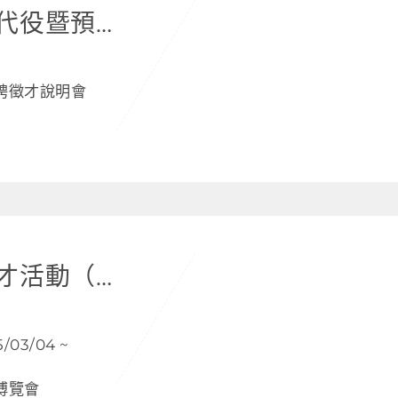
2025 秋季研發替代役暨預聘徵才說明會
預聘徵才說明會
2025 春季校園徵才活動（博覽會＋說明會）
03/04 ~
博覽會